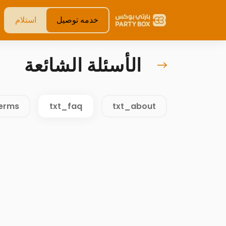
خدمه توصيل
استلام
الأسئلة الشائعة
terms
txt_faq
txt_about