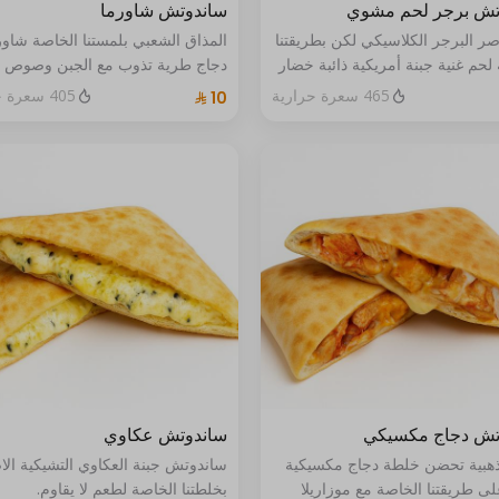
تش برجر لحم مشوي
ساندوتش شاورما
ر البرجر الكلاسيكي لكن بطريقتنا
المذاق الشعبي بلمستنا الخاصة شاور
حم غنية جبنة أمريكية ذائبة خضار
دجاج طرية تذوب مع الجبن وصوص ا
وصوص البرجر الخاص كلها ملفوفة
داخل عجيننا المميز دافئة مشبعة و
465 سعرة حرارية
405 سعرة حرارية
نة ناعمة ومخبوزة برجر… لكن من
الحواسة :
مختلف
تش دجاج مكسيكي
ساندوتش عكاوي
ذهبية تحضن خلطة دجاج مكسيكية
ساندوتش جبنة العكاوي التشيكية الا
على طريقتنا الخاصة مع موزاريلا
بخلطتنا الخاصة لطعم لا يقاوم.