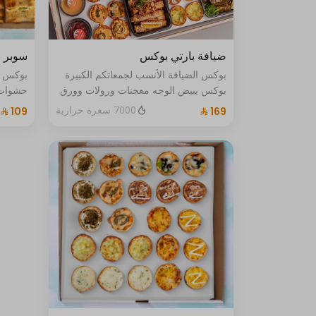
ضيافة بارتي بوكس
سوبر 40 قطعة
بوكس الضيافة الأنسب لجمعاتكم الكبيرة
بوكس يبيض الوجه معجنات ورولات وورق
حشوات 
عنب وصوصات 24قطعة من البايتس
دجاج مك
7000 سعرة حرارية
للنقنقة منوعة من ألذ حشواتنا و20حبة
عكاوي 
رولات و20حبة ورق عنب
عكاوى 
مميزة 