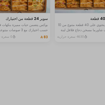
سوبر 24 قطعة من اختيارك
بوكس يحتوي على 40 قطعة متنوع من 10
بوكس يتضمن حبات مميزة بنكهات ف
شاورما مسخن دجاج فلافل لبنة
حسب اختيارك مع 3 صوصات متنوع
سيكي بيتزا خضار لبنة بالجبن
اختيارات مثالية لأوقاتكم المميزة
4630 سعرة حرارية
0 سعرة حرارية
زعتر بالجبن والخضار مكس اجبان
بيستو ويقدم مع أربع صوصات
للتمغيس