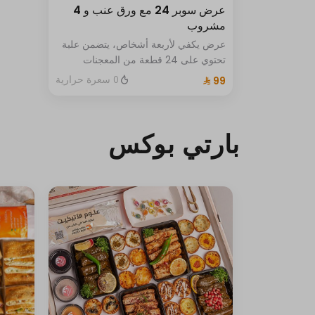
عرض سوبر 24 مع ورق عنب و 4
مشروب
عرض يكفي لأربعة أشخاص، يتضمن علبة
تحتوي على 24 قطعة من المعجنات
اللذيذة، بالإضافة إلى 6 حبات من ورق
0 سعرة حرارية
العنب المحشوحسب اختيارك حامض أو
حار و4 مشروبات غازية
بارتي بوكس