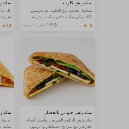
ساندوتش كلوب
ساندو
نسختنا الخاصة من الكلوب ساندويتش
كل عناص
الكلاسيكي بطابع دافئ ونكهات جريئة
شريحة ل
مزيج مميز مألوف… لكن بطريقتنا الفريدة
طازجة 
345 سعرة حرارية
في عجي
منظور 
ساندوتش حلومي بالخضار
ساندو
ساندوتش الحلوم القبرصي وأضفنا أوراق
عجينة 
الجرجير مع شرائح الطماطم و الزيتون
متبّلة 