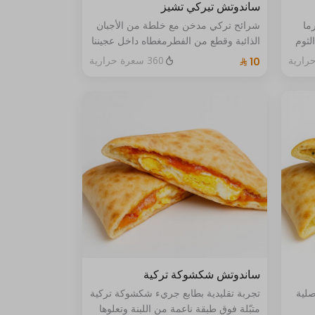
ساندوتش تيركي تشيز
ما
شرائح تركي مدخن مع خلطة من الأجبان
لثوم
الذائبة وقطع من الفطرمغطاه داخل عجيننا
تخطف
الذهبي المخبوز بعناية قد تحتوي بعض
360 سعرة حرارية
الأصناف على مسببات الحساسية
ساندوتش شكشوكة تركية
صلية
تجربة تقليدية بطابع جريء شكشوكة تركية
متبّلة فوق طبقة ناعمة من اللبنة وتعلوها