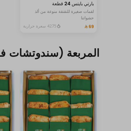
بارتي بايتس 24 قطعة
لقمات صغيرة للنقنقة منوعة من ألذ
حشواتنا
4275 سعرة حرارية
المربعة (سندوتشات فط