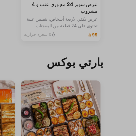
عرض سوبر 24 مع ورق عنب و 4
مشروب
عرض يكفي لأربعة أشخاص، يتضمن علبة
تحتوي على 24 قطعة من المعجنات
اللذيذة، بالإضافة إلى 6 حبات من ورق
0 سعرة حرارية
العنب المحشوحسب اختيارك حامض أو
حار و4 مشروبات غازية
بارتي بوكس