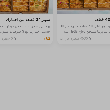
سوبر 24 قطعة من اختيارك
بوكس يحتوي على 40 قطعة متنوع من 10
بوكس يتضمن حبات مميزة بنكهات ف
شاورما مسخن دجاج فلافل لبنة
حسب اختيارك مع 3 صوصات متنوع
سيكي بيتزا خضار لبنة بالجبن
اختيارات مثالية لأوقاتكم المميزة
4630 سعرة حرارية
0 سعرة حرارية
زعتر بالجبن والخضار مكس اجبان
بيستو ويقدم مع أربع صوصات
للتمغيس