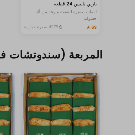
بارتي بايتس 24 قطعة
لقمات صغيرة للنقنقة منوعة من ألذ
حشواتنا
4275 سعرة حرارية
المربعة (سندوتشات فط