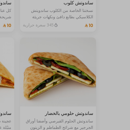
ساندوتش كلوب
ساندو
نسختنا الخاصة من الكلوب ساندويتش
كل عناص
الكلاسيكي بطابع دافئ ونكهات جريئة
شريحة ل
مزيج مميز مألوف… لكن بطريقتنا الفريدة
طازجة 
345 سعرة حرارية
في عجي
منظور 
ساندوتش حلومي بالخضار
ساندو
ساندوتش الحلوم القبرصي وأضفنا أوراق
عجينة 
الجرجير مع شرائح الطماطم و الزيتون
متبّلة 