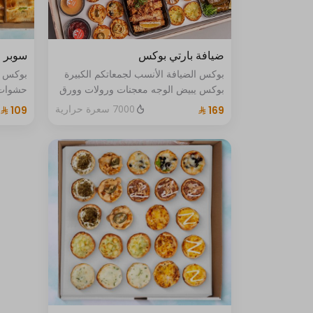
ضيافة بارتي بوكس
سوبر 40 قطعة
بوكس الضيافة الأنسب لجمعاتكم الكبيرة
بوكس يبيض الوجه معجنات ورولات وورق
حشوات 
عنب وصوصات 24قطعة من البايتس
دجاج مك
7000 سعرة حرارية
للنقنقة منوعة من ألذ حشواتنا و20حبة
عكاوي 
رولات و20حبة ورق عنب
عكاوى 
مميزة 