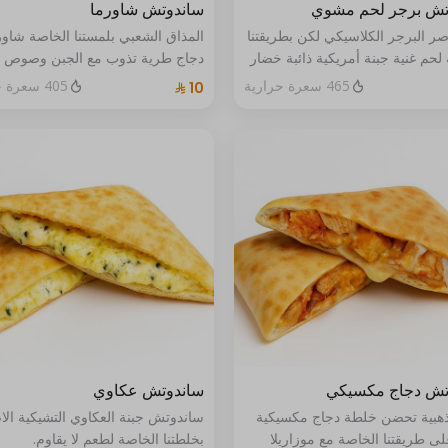
تش برجر لحم مشوي
ساندوتش شاورما
ر البرجر الكلاسيكي لكن بطريقتنا
المذاق الشعبي بلمستنا الخاصة شاور
حم غنية جبنة أمريكية ذائبة خضار
دجاج طرية تذوب مع الجبن وصوص ا
وصوص البرجر الخاص كلها ملفوفة
داخل عجيننا المميز دافئة مشبعة و
465 سعرة حرارية
405 سعرة حرارية
نة ناعمة ومخبوزة برجر… لكن من
الحواسة :
مختلف
تش دجاج مكسيكي
ساندوتش عكاوي
ذهبية تحضن خلطة دجاج مكسيكية
ساندوتش جبنة العكاوي التشيكية الا
على طريقتنا الخاصة مع موزاريلا
بخلطتنا الخاصة لطعم لا يقاوم.