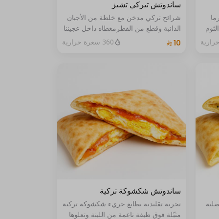
ساندوتش تيركي تشيز
ما
شرائح تركي مدخن مع خلطة من الأجبان
لثوم
الذائبة وقطع من الفطرمغطاه داخل عجيننا
تخطف
الذهبي المخبوز بعناية قد تحتوي بعض
360 سعرة حرارية
الأصناف على مسببات الحساسية
ساندوتش شكشوكة تركية
صلية
تجربة تقليدية بطابع جريء شكشوكة تركية
متبّلة فوق طبقة ناعمة من اللبنة وتعلوها