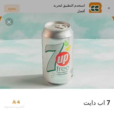
استخدم التطبيق لتجربة
مفتوح
أفضل
اختر العنوان
بيتزا
ورق عنب و رولات
أطباق جانبية
مشروبات
عروض بارتي بوكس
7 اب دايت
الضريبة مشمولة
عرض المربعة مع مشروب بريال