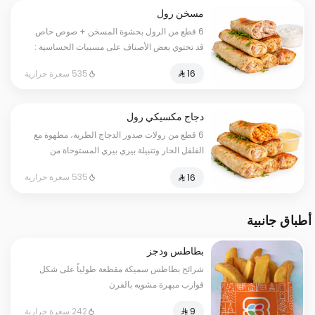
مسخن رول
6 قطع من الرول بحشوة المسخن + صوص خاص
قد تحتوي بعض الأصناف على مسببات الحساسية :
حليب، مكسرات، قمح، بيض، بقوليات، ملح
535 سعرة حرارية
دجاج مكسيكي رول
6 قطع من رولات صدور الدجاج الطرية، مطهوة مع
الفلفل الحار وتتبيلة بيري بيري المستوحاة من
النكهات الأفريقية الشهيرة. نكهة غنية ولمسة حارة
535 سعرة حرارية
لعشّاق التوابل. قد تحتوي بعض الأصناف على
مسببات الحساسية : حليب، مكسرات، قمح، بيض،
بقوليات، ملح
أطباق جانبية
بطاطس ودجز
شرائح بطاطس سميكة مقطعة طولياً على شكل
قوارب مبهرة مشويه بالفرن
242 سعرة حرارية