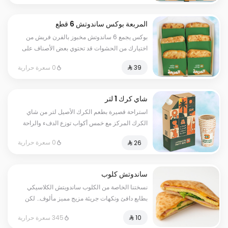
المربعة بوكس ساندوتش 6 قطع
مخبوزة بالفرن من اختيارك .
بوكس يجمع 6 ساندوتش مخبوز بالفرن فريش من
اختيارك من الحشوات قد تحتوي بعض الأصناف على
مسببات الحساسية
0 سعرة حرارية
شاي كرك 1 لتر
استراحة قصيرة بطعم الكرك الأصيل لتر من شاي
الكرك المركز مع خمس أكواب توزع الدفء والراحة
في كل رشفة
0 سعرة حرارية
ساندوتش كلوب
نسختنا الخاصة من الكلوب ساندويتش الكلاسيكي
بطابع دافئ ونكهات جريئة مزيج مميز مألوف… لكن
بطريقتنا الفريدة
345 سعرة حرارية