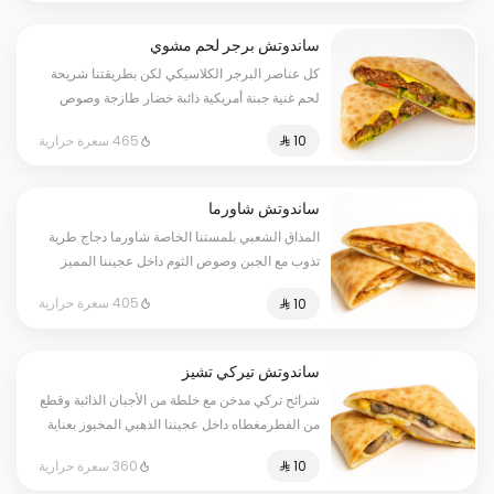
ساندوتش برجر لحم مشوي
كل عناصر البرجر الكلاسيكي لكن بطريقتنا شريحة
لحم غنية جبنة أمريكية ذائبة خضار طازجة وصوص
البرجر الخاص كلها ملفوفة في عجينة ناعمة
465 سعرة حرارية
ومخبوزة برجر… لكن من منظور مختلف
ساندوتش شاورما
المذاق الشعبي بلمستنا الخاصة شاورما دجاج طرية
تذوب مع الجبن وصوص الثوم داخل عجيننا المميز
دافئة مشبعة وتخطف الحواسة :
405 سعرة حرارية
ساندوتش تيركي تشيز
شرائح تركي مدخن مع خلطة من الأجبان الذائبة وقطع
من الفطرمغطاه داخل عجيننا الذهبي المخبوز بعناية
قد تحتوي بعض الأصناف على مسببات الحساسية
360 سعرة حرارية