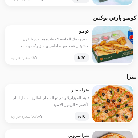
كومبو بارتي بوكس
كومبو
اصنع وجبتك الخاصة 2 فطيرة مخبوزة بالفرن
بحشوتين فقط مع بطاطس ويدجز و3 صوصات
ومشروب يكتمل به المزاج
0 سعرة حرارية
بيتزا
بيتزا خضار
غنية بالموزاريلا وشرائح الخضار الطازج الفلفل البارد
الأخضر - الزيتون الأسود.
555 سعرة حرارية
بيتزا بيبروني