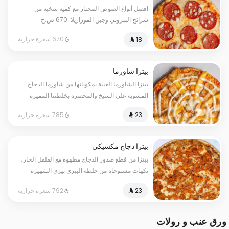
افضل أنواع الصوص المختار مع كمية سخية من
شرائح الببروني وجبن الموزاريلا. 670 س.ح
670 سعرة حرارية
بيتزا شاورما
بيتزا الشاورما الغنية بمكوناتها من شاورما الدجاج
المشوية على السيخ والمحضرة بخلطتنا المميزة
وأجود أنواع جبن الموزاريلا بإضافة صلصة الثوم
785 سعرة حرارية
الخاص . 785 س.ح
بيتزا دجاج مكسيكي
بيتزا من قطع صدور الدجاج مطهوه مع الفلفل الحار،
نكهات مستوحاه من خلطة البيري بيري الشهيره
792 س.ح
792 سعرة حرارية
ورق عنب و رولات