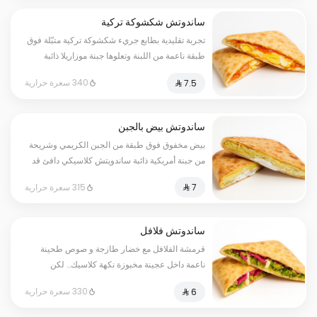
ساندوتش شكشوكة تركية
تجربة تقليدية بطابع جريء شكشوكة تركية متبّلة فوق
طبقة ناعمة من اللبنة وتعلوها جبنة موزاريلا ذائبة
لانسجام مثالي بين النكهات والغنى قد تحتوي بعض
340 سعرة حرارية
الأصناف على مسببات الحساسية
ساندوتش بيض بالجبن
بيض مخفوق فوق طبقة من الجبن الكريمي وشريحة
من جبنة أمريكية ذائبة ساندويتش كلاسيكي دافئ قد
تحتوي بعض الأصناف على مسببات الحساسية
315 سعرة حرارية
ساندوتش فلافل
قرمشة الفلافل مع خضار طازجة و صوص طحينة
ناعمة داخل عجينة مخبوزة نكهة كلاسيك… لكن
بأسلوبنا الذهبي قد تحتوي بعض الأصناف على
330 سعرة حرارية
مسببات الحساسية